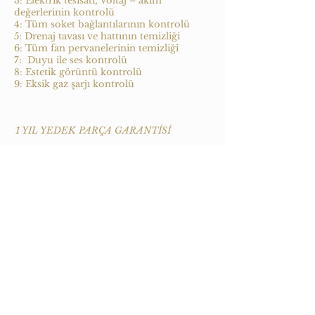
3: Elektrik tesisatı, Voltaj – akım
değerlerinin kontrolü
4: Tüm soket bağlantılarının kontrolü
5: Drenaj tavası ve hattının temizliği
6: Tüm fan pervanelerinin temizliği
7: Duyu ile ses kontrolü
8: Estetik görüntü kontrolü
9: Eksik gaz şarjı kontrolü
1 YIL YEDEK PARÇA GARANTİSİ